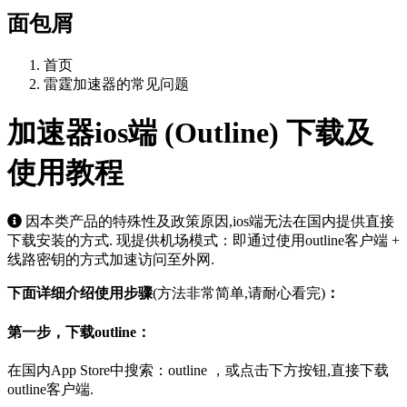
面包屑
首页
雷霆加速器的常见问题
加速器ios端 (Outline) 下载及
使用教程
因本类产品的特殊性及政策原因,ios端无法在国内提供直接
下载安装的方式. 现提供机场模式：即通过使用outline客户端 +
线路密钥的方式加速访问至外网.
下面详细介绍使用步骤
(方法非常简单,请耐心看完)
：
第一步，下载outline：
在国内App Store中搜索：outline ，或点击下方按钮,直接下载
outline客户端.