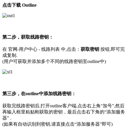
点击下载 Outline
第二步，获取线路密钥：
在 官网-用户中心 - 线路列表 中,点击：
获取密钥
按钮,即可完
成复制.
(用户可获取并添加多个不同的线路密钥至outline中)
第三步，在outline中添加线路密钥：
获取完线路密钥后,打开outline客户端,点击右上角“加号”,然后
再输入框里粘贴刚获取的密钥，最后点击右下角的“添加服务
器” .
(如果有自动识别到密钥,请直接点击“添加服务器”即可)