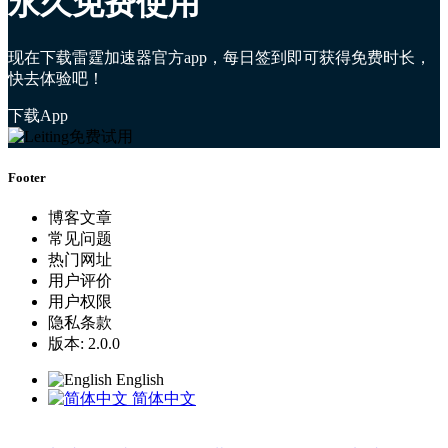
永久免费使用
现在下载雷霆加速器官方app，每日签到即可获得免费时长，
快去体验吧！
下载App
Footer
博客文章
常见问题
热门网址
用户评价
用户权限
隐私条款
版本: 2.0.0
English
简体中文