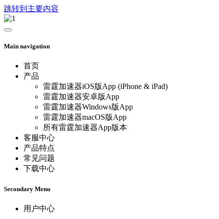
跳转到主要内容
Main navigation
首页
产品
雷霆加速器iOS版App (iPhone & iPad)
雷霆加速器安卓版App
雷霆加速器Windows版App
雷霆加速器macOS版App
所有雷霆加速器App版本
客服中心
产品特点
常见问题
下载中心
Secondary Menu
用户中心