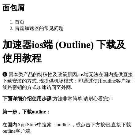
面包屑
首页
雷霆加速器的常见问题
加速器ios端 (Outline) 下载及
使用教程
因本类产品的特殊性及政策原因,ios端无法在国内提供直接
下载安装的方式. 现提供机场模式：即通过使用outline客户端 +
线路密钥的方式加速访问至外网.
下面详细介绍使用步骤
(方法非常简单,请耐心看完)
：
第一步，下载outline：
在国内App Store中搜索：outline ，或点击下方按钮,直接下载
outline客户端.