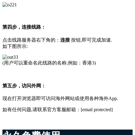
第四步，连接线路：
点击线路服务器右下角的：
连接
按钮,即可完成加速.
如下图所示:
(用户可以重命名此线路的名称,例如：香港3)
第五步，访问外网：
现在打开浏览器即可访问海外网站或使用各种海外App.
如有任何问题,请联系官方客服邮箱：[email protected]