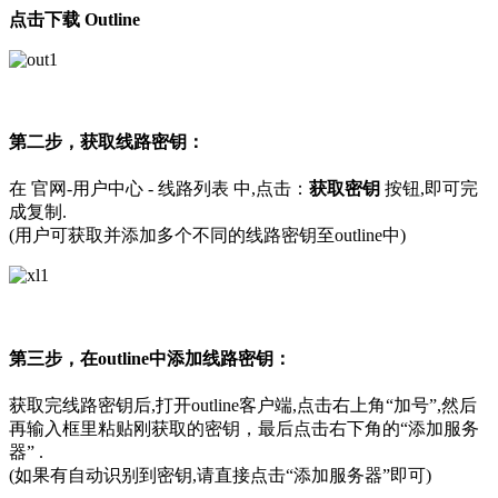
点击下载 Outline
第二步，获取线路密钥：
在 官网-用户中心 - 线路列表 中,点击：
获取密钥
按钮,即可完
成复制.
(用户可获取并添加多个不同的线路密钥至outline中)
第三步，在outline中添加线路密钥：
获取完线路密钥后,打开outline客户端,点击右上角“加号”,然后
再输入框里粘贴刚获取的密钥，最后点击右下角的“添加服务
器” .
(如果有自动识别到密钥,请直接点击“添加服务器”即可)