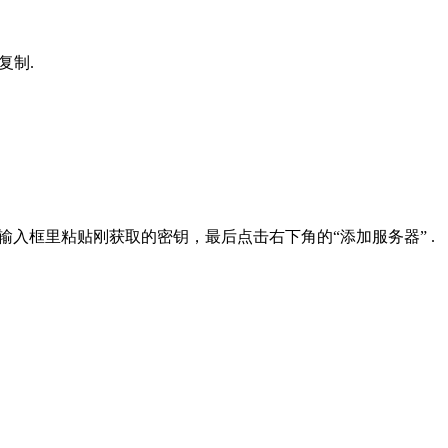
复制.
然后再输入框里粘贴刚获取的密钥，最后点击右下角的“添加服务器” .