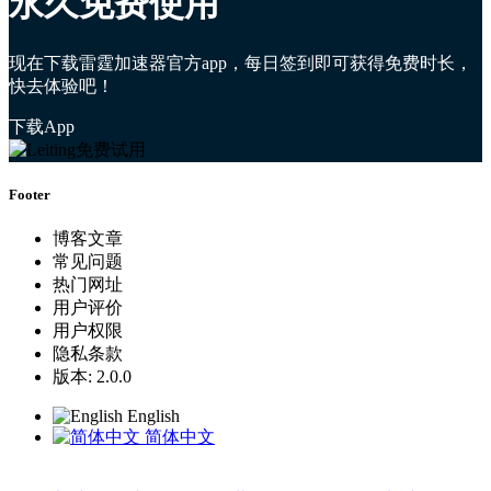
永久免费使用
现在下载雷霆加速器官方app，每日签到即可获得免费时长，
快去体验吧！
下载App
Footer
博客文章
常见问题
热门网址
用户评价
用户权限
隐私条款
版本: 2.0.0
English
简体中文