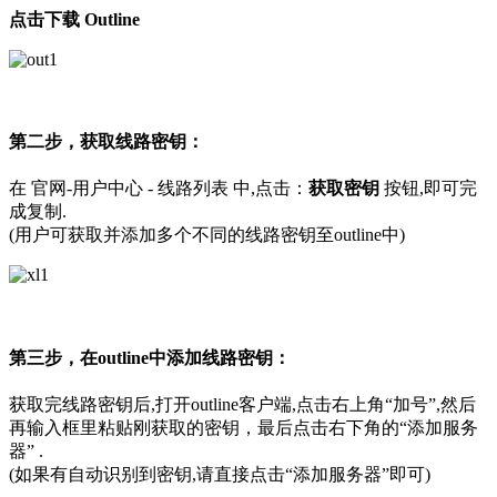
点击下载 Outline
第二步，获取线路密钥：
在 官网-用户中心 - 线路列表 中,点击：
获取密钥
按钮,即可完
成复制.
(用户可获取并添加多个不同的线路密钥至outline中)
第三步，在outline中添加线路密钥：
获取完线路密钥后,打开outline客户端,点击右上角“加号”,然后
再输入框里粘贴刚获取的密钥，最后点击右下角的“添加服务
器” .
(如果有自动识别到密钥,请直接点击“添加服务器”即可)