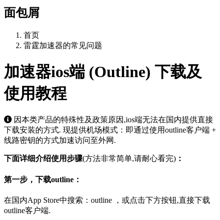
面包屑
首页
雷霆加速器的常见问题
加速器ios端 (Outline) 下载及
使用教程
因本类产品的特殊性及政策原因,ios端无法在国内提供直接
下载安装的方式. 现提供机场模式：即通过使用outline客户端 +
线路密钥的方式加速访问至外网.
下面详细介绍使用步骤
(方法非常简单,请耐心看完)
：
第一步，下载outline：
在国内App Store中搜索：outline ，或点击下方按钮,直接下载
outline客户端.