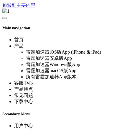
跳转到主要内容
Main navigation
首页
产品
雷霆加速器iOS版App (iPhone & iPad)
雷霆加速器安卓版App
雷霆加速器Windows版App
雷霆加速器macOS版App
所有雷霆加速器App版本
客服中心
产品特点
常见问题
下载中心
Secondary Menu
用户中心