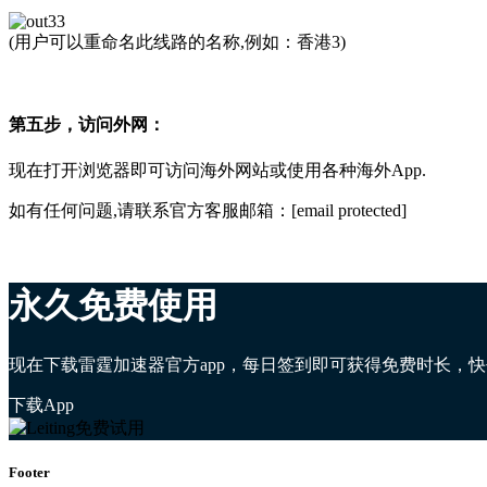
(用户可以重命名此线路的名称,例如：香港3)
第五步，访问外网：
现在打开浏览器即可访问海外网站或使用各种海外App.
如有任何问题,请联系官方客服邮箱：[email protected]
永久免费使用
现在下载雷霆加速器官方app，每日签到即可获得免费时长，
下载App
Footer