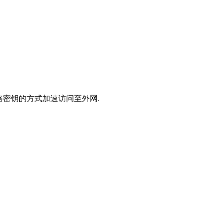
线路密钥的方式加速访问至外网.