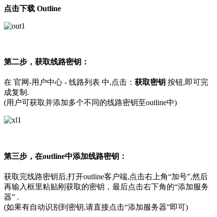
点击下载 Outline
第二步，获取线路密钥：
在 官网-用户中心 - 线路列表 中,点击：
获取密钥
按钮,即可完
成复制.
(用户可获取并添加多个不同的线路密钥至outline中)
第三步，在outline中添加线路密钥：
获取完线路密钥后,打开outline客户端,点击右上角“加号”,然后
再输入框里粘贴刚获取的密钥，最后点击右下角的“添加服务
器” .
(如果有自动识别到密钥,请直接点击“添加服务器”即可)