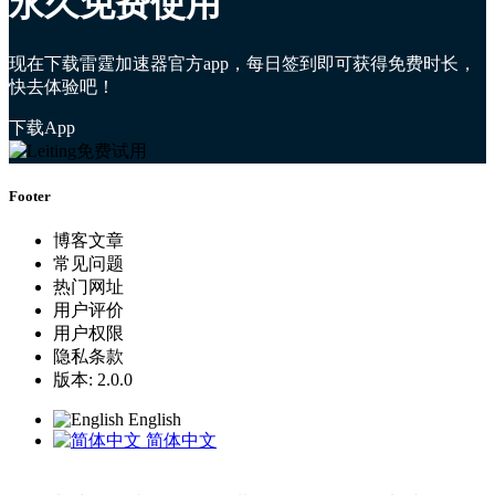
永久免费使用
现在下载雷霆加速器官方app，每日签到即可获得免费时长，
快去体验吧！
下载App
Footer
博客文章
常见问题
热门网址
用户评价
用户权限
隐私条款
版本: 2.0.0
English
简体中文