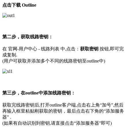
点击下载 Outline
第二步，获取线路密钥：
在 官网-用户中心 - 线路列表 中,点击：
获取密钥
按钮,即可完
成复制.
(用户可获取并添加多个不同的线路密钥至outline中)
第三步，在outline中添加线路密钥：
获取完线路密钥后,打开outline客户端,点击右上角“加号”,然后
再输入框里粘贴刚获取的密钥，最后点击右下角的“添加服务
器” .
(如果有自动识别到密钥,请直接点击“添加服务器”即可)