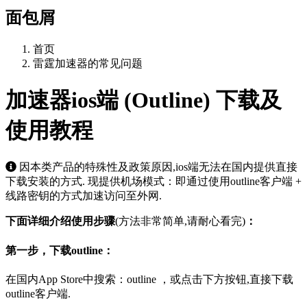
面包屑
首页
雷霆加速器的常见问题
加速器ios端 (Outline) 下载及
使用教程
因本类产品的特殊性及政策原因,ios端无法在国内提供直接
下载安装的方式. 现提供机场模式：即通过使用outline客户端 +
线路密钥的方式加速访问至外网.
下面详细介绍使用步骤
(方法非常简单,请耐心看完)
：
第一步，下载outline：
在国内App Store中搜索：outline ，或点击下方按钮,直接下载
outline客户端.