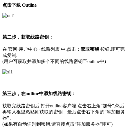
点击下载 Outline
第二步，获取线路密钥：
在 官网-用户中心 - 线路列表 中,点击：
获取密钥
按钮,即可完
成复制.
(用户可获取并添加多个不同的线路密钥至outline中)
第三步，在outline中添加线路密钥：
获取完线路密钥后,打开outline客户端,点击右上角“加号”,然后
再输入框里粘贴刚获取的密钥，最后点击右下角的“添加服务
器” .
(如果有自动识别到密钥,请直接点击“添加服务器”即可)