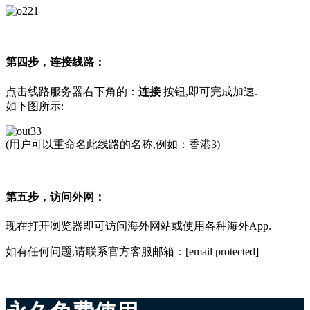
第四步，连接线路：
点击线路服务器右下角的：
连接
按钮,即可完成加速.
如下图所示:
(用户可以重命名此线路的名称,例如：香港3)
第五步，访问外网：
现在打开浏览器即可访问海外网站或使用各种海外App.
如有任何问题,请联系官方客服邮箱：[email protected]