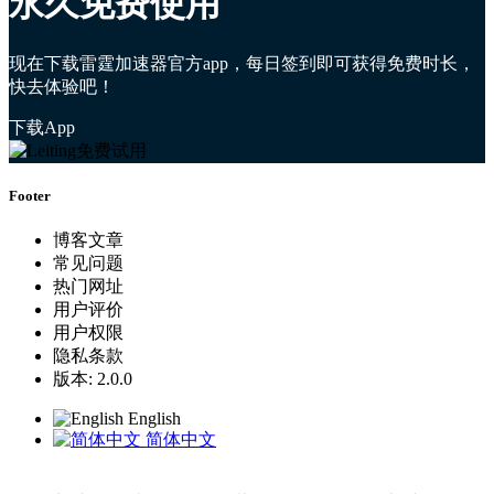
永久免费使用
现在下载雷霆加速器官方app，每日签到即可获得免费时长，
快去体验吧！
下载App
Footer
博客文章
常见问题
热门网址
用户评价
用户权限
隐私条款
版本: 2.0.0
English
简体中文