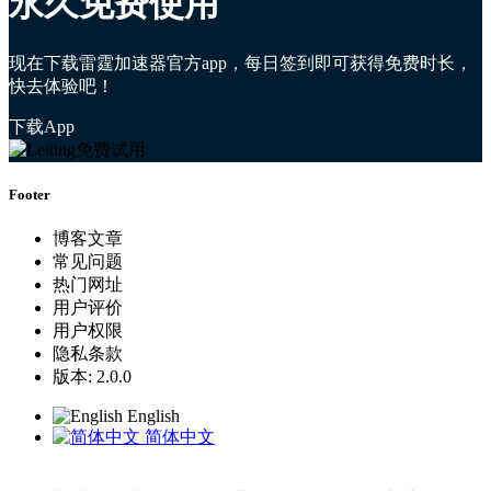
永久免费使用
现在下载雷霆加速器官方app，每日签到即可获得免费时长，
快去体验吧！
下载App
Footer
博客文章
常见问题
热门网址
用户评价
用户权限
隐私条款
版本: 2.0.0
English
简体中文