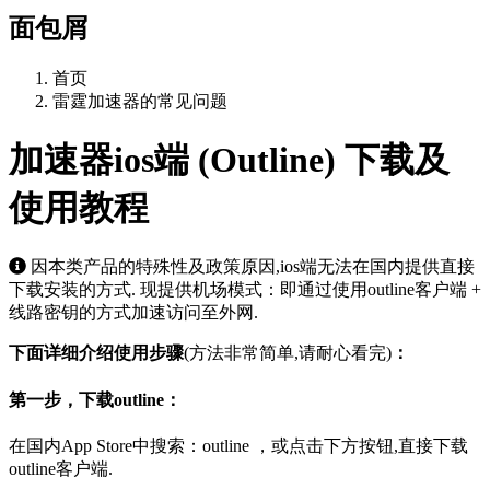
面包屑
首页
雷霆加速器的常见问题
加速器ios端 (Outline) 下载及
使用教程
因本类产品的特殊性及政策原因,ios端无法在国内提供直接
下载安装的方式. 现提供机场模式：即通过使用outline客户端 +
线路密钥的方式加速访问至外网.
下面详细介绍使用步骤
(方法非常简单,请耐心看完)
：
第一步，下载outline：
在国内App Store中搜索：outline ，或点击下方按钮,直接下载
outline客户端.