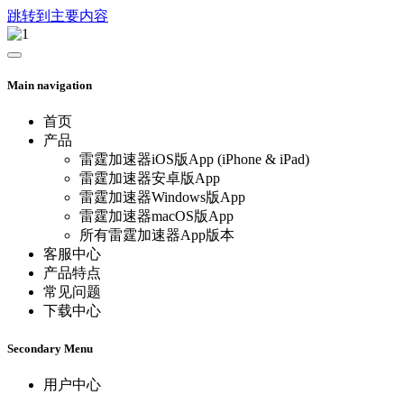
跳转到主要内容
Main navigation
首页
产品
雷霆加速器iOS版App (iPhone & iPad)
雷霆加速器安卓版App
雷霆加速器Windows版App
雷霆加速器macOS版App
所有雷霆加速器App版本
客服中心
产品特点
常见问题
下载中心
Secondary Menu
用户中心