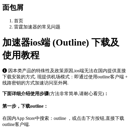
面包屑
首页
雷霆加速器的常见问题
加速器ios端 (Outline) 下载及
使用教程
因本类产品的特殊性及政策原因,ios端无法在国内提供直接
下载安装的方式. 现提供机场模式：即通过使用outline客户端 +
线路密钥的方式加速访问至外网.
下面详细介绍使用步骤
(方法非常简单,请耐心看完)
：
第一步，下载outline：
在国内App Store中搜索：outline ，或点击下方按钮,直接下载
outline客户端.