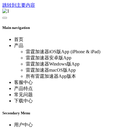
跳转到主要内容
Main navigation
首页
产品
雷霆加速器iOS版App (iPhone & iPad)
雷霆加速器安卓版App
雷霆加速器Windows版App
雷霆加速器macOS版App
所有雷霆加速器App版本
客服中心
产品特点
常见问题
下载中心
Secondary Menu
用户中心