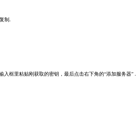
复制.
然后再输入框里粘贴刚获取的密钥，最后点击右下角的“添加服务器” .