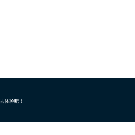
快去体验吧！