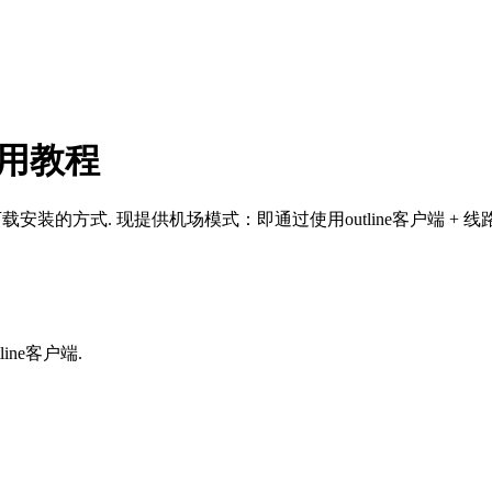
及使用教程
安装的方式. 现提供机场模式：即通过使用outline客户端 + 
ine客户端.