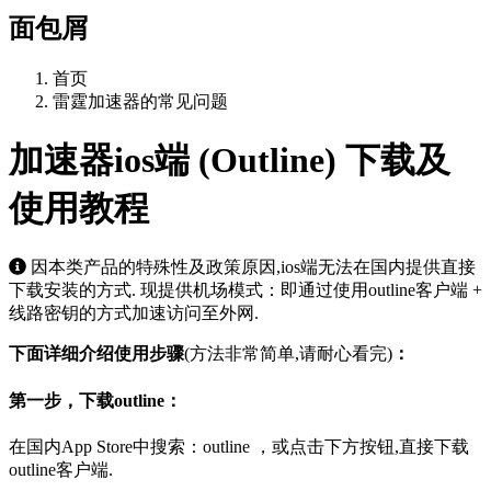
面包屑
首页
雷霆加速器的常见问题
加速器ios端 (Outline) 下载及
使用教程
因本类产品的特殊性及政策原因,ios端无法在国内提供直接
下载安装的方式. 现提供机场模式：即通过使用outline客户端 +
线路密钥的方式加速访问至外网.
下面详细介绍使用步骤
(方法非常简单,请耐心看完)
：
第一步，下载outline：
在国内App Store中搜索：outline ，或点击下方按钮,直接下载
outline客户端.