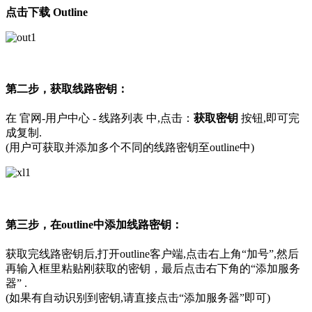
点击下载 Outline
第二步，获取线路密钥：
在 官网-用户中心 - 线路列表 中,点击：
获取密钥
按钮,即可完
成复制.
(用户可获取并添加多个不同的线路密钥至outline中)
第三步，在outline中添加线路密钥：
获取完线路密钥后,打开outline客户端,点击右上角“加号”,然后
再输入框里粘贴刚获取的密钥，最后点击右下角的“添加服务
器” .
(如果有自动识别到密钥,请直接点击“添加服务器”即可)