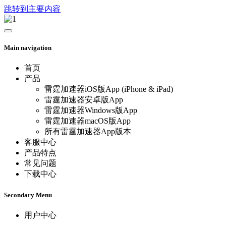
跳转到主要内容
Main navigation
首页
产品
雷霆加速器iOS版App (iPhone & iPad)
雷霆加速器安卓版App
雷霆加速器Windows版App
雷霆加速器macOS版App
所有雷霆加速器App版本
客服中心
产品特点
常见问题
下载中心
Secondary Menu
用户中心