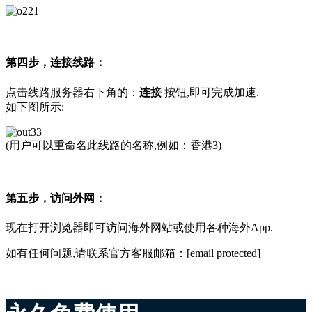
第四步，连接线路：
点击线路服务器右下角的：
连接
按钮,即可完成加速.
如下图所示:
(用户可以重命名此线路的名称,例如：香港3)
第五步，访问外网：
现在打开浏览器即可访问海外网站或使用各种海外App.
如有任何问题,请联系官方客服邮箱：[email protected]