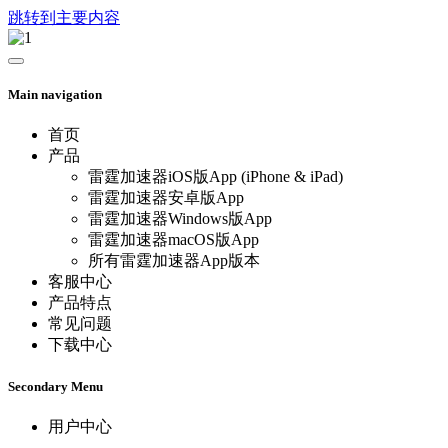
跳转到主要内容
Main navigation
首页
产品
雷霆加速器iOS版App (iPhone & iPad)
雷霆加速器安卓版App
雷霆加速器Windows版App
雷霆加速器macOS版App
所有雷霆加速器App版本
客服中心
产品特点
常见问题
下载中心
Secondary Menu
用户中心