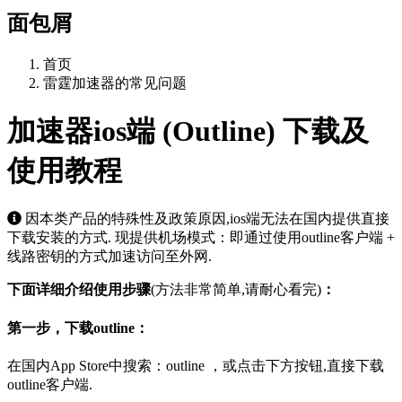
面包屑
首页
雷霆加速器的常见问题
加速器ios端 (Outline) 下载及
使用教程
因本类产品的特殊性及政策原因,ios端无法在国内提供直接
下载安装的方式. 现提供机场模式：即通过使用outline客户端 +
线路密钥的方式加速访问至外网.
下面详细介绍使用步骤
(方法非常简单,请耐心看完)
：
第一步，下载outline：
在国内App Store中搜索：outline ，或点击下方按钮,直接下载
outline客户端.