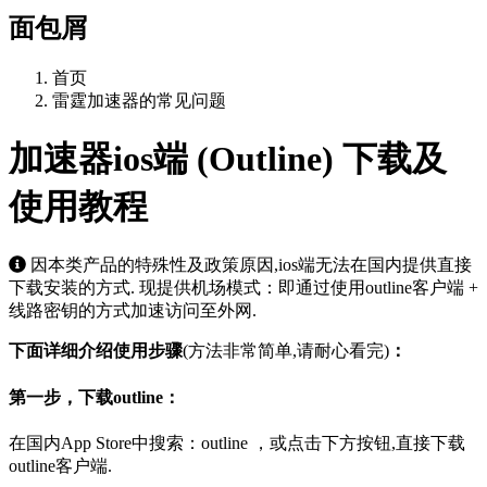
面包屑
首页
雷霆加速器的常见问题
加速器ios端 (Outline) 下载及
使用教程
因本类产品的特殊性及政策原因,ios端无法在国内提供直接
下载安装的方式. 现提供机场模式：即通过使用outline客户端 +
线路密钥的方式加速访问至外网.
下面详细介绍使用步骤
(方法非常简单,请耐心看完)
：
第一步，下载outline：
在国内App Store中搜索：outline ，或点击下方按钮,直接下载
outline客户端.