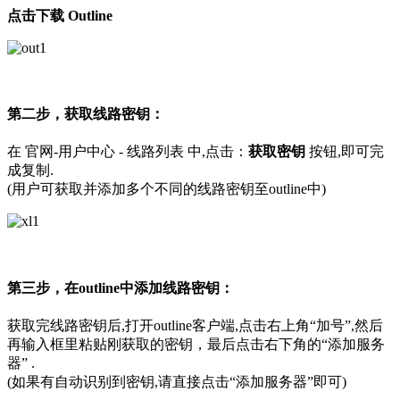
点击下载 Outline
第二步，获取线路密钥：
在 官网-用户中心 - 线路列表 中,点击：
获取密钥
按钮,即可完
成复制.
(用户可获取并添加多个不同的线路密钥至outline中)
第三步，在outline中添加线路密钥：
获取完线路密钥后,打开outline客户端,点击右上角“加号”,然后
再输入框里粘贴刚获取的密钥，最后点击右下角的“添加服务
器” .
(如果有自动识别到密钥,请直接点击“添加服务器”即可)