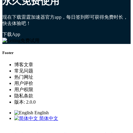
永久免费使用
现在下载雷霆加速器官方app，每日签到即可获得免费时长，
快去体验吧！
下载App
Footer
博客文章
常见问题
热门网址
用户评价
用户权限
隐私条款
版本: 2.0.0
English
简体中文