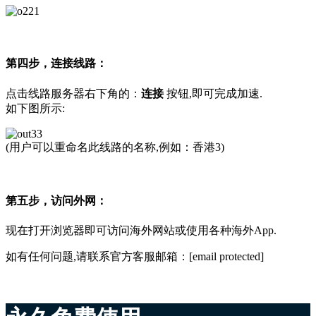
第四步，连接线路：
点击线路服务器右下角的：
连接
按钮,即可完成加速.
如下图所示:
(用户可以重命名此线路的名称,例如：香港3)
第五步，访问外网：
现在打开浏览器即可访问海外网站或使用各种海外App.
如有任何问题,请联系官方客服邮箱：[email protected]