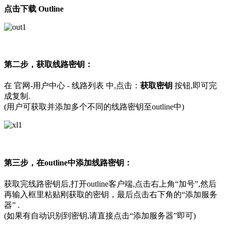
点击下载 Outline
第二步，获取线路密钥：
在 官网-用户中心 - 线路列表 中,点击：
获取密钥
按钮,即可完
成复制.
(用户可获取并添加多个不同的线路密钥至outline中)
第三步，在outline中添加线路密钥：
获取完线路密钥后,打开outline客户端,点击右上角“加号”,然后
再输入框里粘贴刚获取的密钥，最后点击右下角的“添加服务
器” .
(如果有自动识别到密钥,请直接点击“添加服务器”即可)