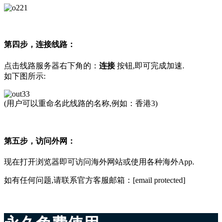
第四步，连接线路：
点击线路服务器右下角的：
连接
按钮,即可完成加速.
如下图所示:
(用户可以重命名此线路的名称,例如：香港3)
第五步，访问外网：
现在打开浏览器即可访问海外网站或使用各种海外App.
如有任何问题,请联系官方客服邮箱：[email protected]