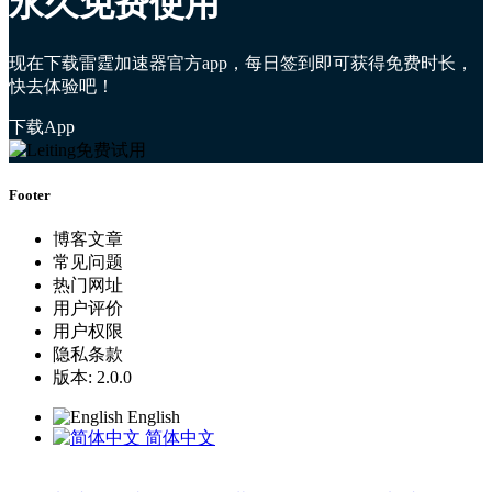
永久免费使用
现在下载雷霆加速器官方app，每日签到即可获得免费时长，
快去体验吧！
下载App
Footer
博客文章
常见问题
热门网址
用户评价
用户权限
隐私条款
版本: 2.0.0
English
简体中文