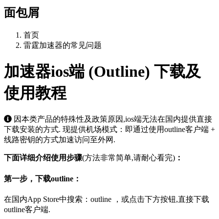
面包屑
首页
雷霆加速器的常见问题
加速器ios端 (Outline) 下载及
使用教程
因本类产品的特殊性及政策原因,ios端无法在国内提供直接
下载安装的方式. 现提供机场模式：即通过使用outline客户端 +
线路密钥的方式加速访问至外网.
下面详细介绍使用步骤
(方法非常简单,请耐心看完)
：
第一步，下载outline：
在国内App Store中搜索：outline ，或点击下方按钮,直接下载
outline客户端.