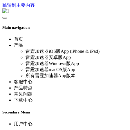
跳转到主要内容
Main navigation
首页
产品
雷霆加速器iOS版App (iPhone & iPad)
雷霆加速器安卓版App
雷霆加速器Windows版App
雷霆加速器macOS版App
所有雷霆加速器App版本
客服中心
产品特点
常见问题
下载中心
Secondary Menu
用户中心