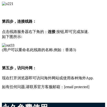
第四步，连接线路：
点击线路服务器右下角的：
连接
按钮,即可完成加速.
如下图所示:
(用户可以重命名此线路的名称,例如：香港3)
第五步，访问外网：
现在打开浏览器即可访问海外网站或使用各种海外App.
如有任何问题,请联系官方客服邮箱：[email protected]