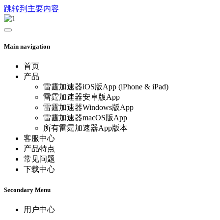
跳转到主要内容
Main navigation
首页
产品
雷霆加速器iOS版App (iPhone & iPad)
雷霆加速器安卓版App
雷霆加速器Windows版App
雷霆加速器macOS版App
所有雷霆加速器App版本
客服中心
产品特点
常见问题
下载中心
Secondary Menu
用户中心