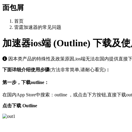
面包屑
首页
雷霆加速器的常见问题
加速器ios端 (Outline) 下载
因本类产品的特殊性及政策原因,ios端无法在国内提供直接下载
下面详细介绍使用步骤
(方法非常简单,请耐心看完)
：
第一步，下载outline：
在国内App Store中搜索：outline ，或点击下方按钮,直接下载outl
点击下载 Outline