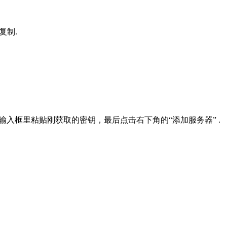
复制.
然后再输入框里粘贴刚获取的密钥，最后点击右下角的“添加服务器” .