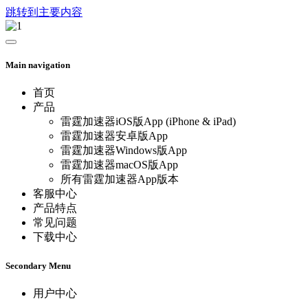
跳转到主要内容
Main navigation
首页
产品
雷霆加速器iOS版App (iPhone & iPad)
雷霆加速器安卓版App
雷霆加速器Windows版App
雷霆加速器macOS版App
所有雷霆加速器App版本
客服中心
产品特点
常见问题
下载中心
Secondary Menu
用户中心