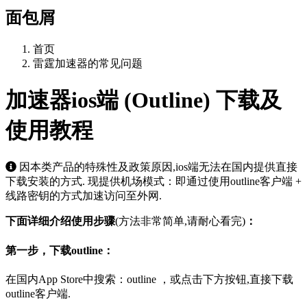
面包屑
首页
雷霆加速器的常见问题
加速器ios端 (Outline) 下载及
使用教程
因本类产品的特殊性及政策原因,ios端无法在国内提供直接
下载安装的方式. 现提供机场模式：即通过使用outline客户端 +
线路密钥的方式加速访问至外网.
下面详细介绍使用步骤
(方法非常简单,请耐心看完)
：
第一步，下载outline：
在国内App Store中搜索：outline ，或点击下方按钮,直接下载
outline客户端.