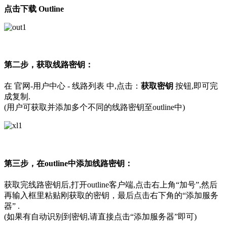
点击下载 Outline
第二步，获取线路密钥：
在 官网-用户中心 - 线路列表 中,点击：
获取密钥
按钮,即可完
成复制.
(用户可获取并添加多个不同的线路密钥至outline中)
第三步，在outline中添加线路密钥：
获取完线路密钥后,打开outline客户端,点击右上角“加号”,然后
再输入框里粘贴刚获取的密钥，最后点击右下角的“添加服务
器” .
(如果有自动识别到密钥,请直接点击“添加服务器”即可)