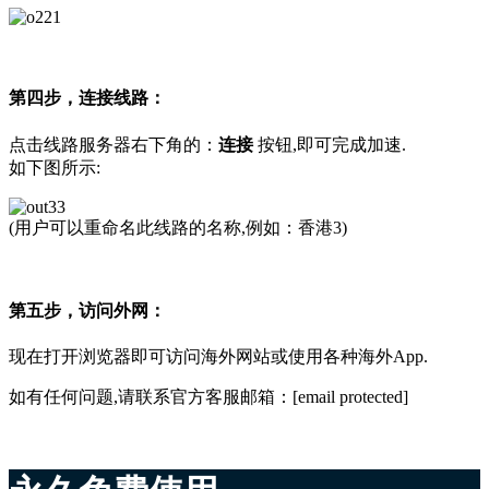
第四步，连接线路：
点击线路服务器右下角的：
连接
按钮,即可完成加速.
如下图所示:
(用户可以重命名此线路的名称,例如：香港3)
第五步，访问外网：
现在打开浏览器即可访问海外网站或使用各种海外App.
如有任何问题,请联系官方客服邮箱：[email protected]