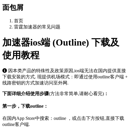
面包屑
首页
雷霆加速器的常见问题
加速器ios端 (Outline) 下载及
使用教程
因本类产品的特殊性及政策原因,ios端无法在国内提供直接
下载安装的方式. 现提供机场模式：即通过使用outline客户端 +
线路密钥的方式加速访问至外网.
下面详细介绍使用步骤
(方法非常简单,请耐心看完)
：
第一步，下载outline：
在国内App Store中搜索：outline ，或点击下方按钮,直接下载
outline客户端.