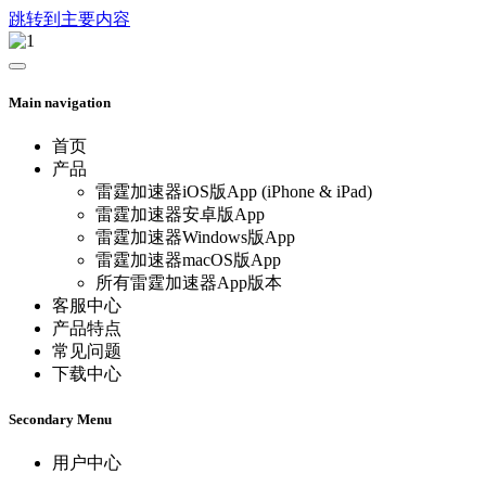
跳转到主要内容
Main navigation
首页
产品
雷霆加速器iOS版App (iPhone & iPad)
雷霆加速器安卓版App
雷霆加速器Windows版App
雷霆加速器macOS版App
所有雷霆加速器App版本
客服中心
产品特点
常见问题
下载中心
Secondary Menu
用户中心