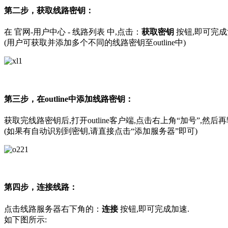
第二步，获取线路密钥：
在 官网-用户中心 - 线路列表 中,点击：
获取密钥
按钮,即可完成
(用户可获取并添加多个不同的线路密钥至outline中)
第三步，在outline中添加线路密钥：
获取完线路密钥后,打开outline客户端,点击右上角“加号”,
(如果有自动识别到密钥,请直接点击“添加服务器”即可)
第四步，连接线路：
点击线路服务器右下角的：
连接
按钮,即可完成加速.
如下图所示: