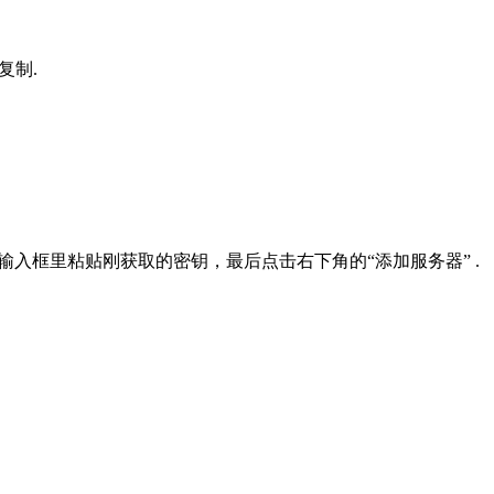
复制.
然后再输入框里粘贴刚获取的密钥，最后点击右下角的“添加服务器” .