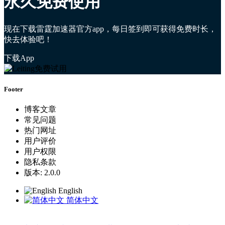
永久免费使用
现在下载雷霆加速器官方app，每日签到即可获得免费时长，
快去体验吧！
下载App
Footer
博客文章
常见问题
热门网址
用户评价
用户权限
隐私条款
版本: 2.0.0
English
简体中文