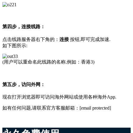
第四步，连接线路：
点击线路服务器右下角的：
连接
按钮,即可完成加速.
如下图所示:
(用户可以重命名此线路的名称,例如：香港3)
第五步，访问外网：
现在打开浏览器即可访问海外网站或使用各种海外App.
如有任何问题,请联系官方客服邮箱：[email protected]