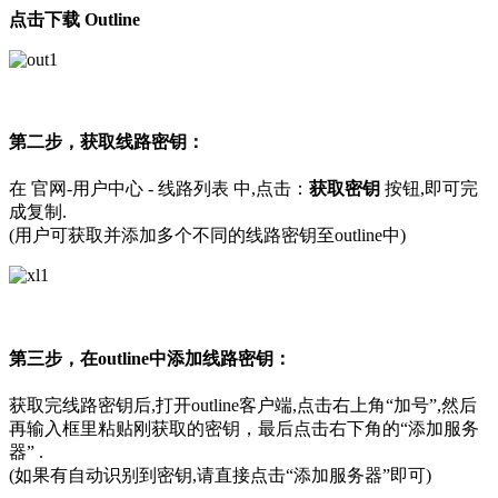
点击下载 Outline
第二步，获取线路密钥：
在 官网-用户中心 - 线路列表 中,点击：
获取密钥
按钮,即可完
成复制.
(用户可获取并添加多个不同的线路密钥至outline中)
第三步，在outline中添加线路密钥：
获取完线路密钥后,打开outline客户端,点击右上角“加号”,然后
再输入框里粘贴刚获取的密钥，最后点击右下角的“添加服务
器” .
(如果有自动识别到密钥,请直接点击“添加服务器”即可)