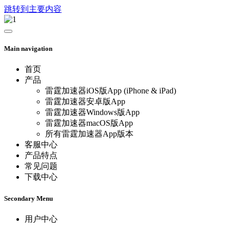
跳转到主要内容
Main navigation
首页
产品
雷霆加速器iOS版App (iPhone & iPad)
雷霆加速器安卓版App
雷霆加速器Windows版App
雷霆加速器macOS版App
所有雷霆加速器App版本
客服中心
产品特点
常见问题
下载中心
Secondary Menu
用户中心