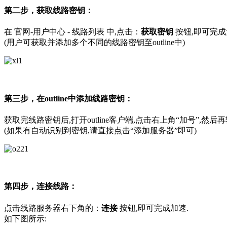
第二步，获取线路密钥：
在 官网-用户中心 - 线路列表 中,点击：
获取密钥
按钮,即可完成
(用户可获取并添加多个不同的线路密钥至outline中)
第三步，在outline中添加线路密钥：
获取完线路密钥后,打开outline客户端,点击右上角“加号”,
(如果有自动识别到密钥,请直接点击“添加服务器”即可)
第四步，连接线路：
点击线路服务器右下角的：
连接
按钮,即可完成加速.
如下图所示: