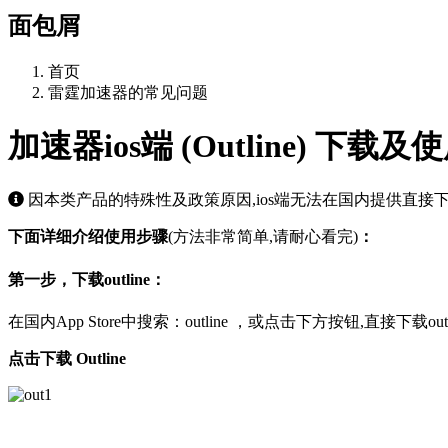
面包屑
首页
雷霆加速器的常见问题
加速器ios端 (Outline) 下载
因本类产品的特殊性及政策原因,ios端无法在国内提供直接下载
下面详细介绍使用步骤
(方法非常简单,请耐心看完)
：
第一步，下载outline：
在国内App Store中搜索：outline ，或点击下方按钮,直接下载outl
点击下载 Outline