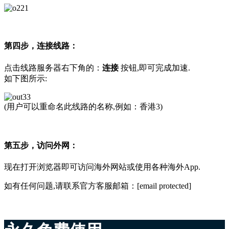
第四步，连接线路：
点击线路服务器右下角的：
连接
按钮,即可完成加速.
如下图所示:
(用户可以重命名此线路的名称,例如：香港3)
第五步，访问外网：
现在打开浏览器即可访问海外网站或使用各种海外App.
如有任何问题,请联系官方客服邮箱：[email protected]