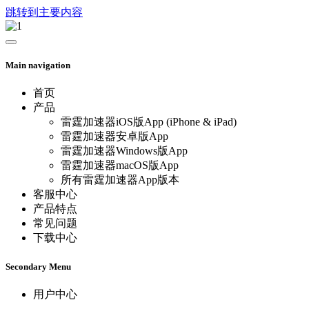
跳转到主要内容
Main navigation
首页
产品
雷霆加速器iOS版App (iPhone & iPad)
雷霆加速器安卓版App
雷霆加速器Windows版App
雷霆加速器macOS版App
所有雷霆加速器App版本
客服中心
产品特点
常见问题
下载中心
Secondary Menu
用户中心