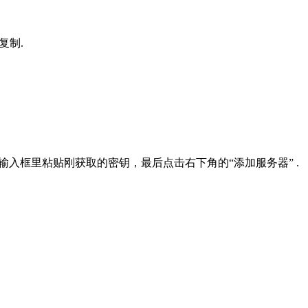
复制.
然后再输入框里粘贴刚获取的密钥，最后点击右下角的“添加服务器” .