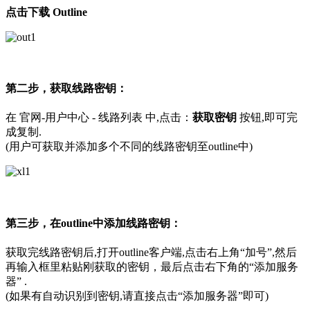
点击下载 Outline
第二步，获取线路密钥：
在 官网-用户中心 - 线路列表 中,点击：
获取密钥
按钮,即可完
成复制.
(用户可获取并添加多个不同的线路密钥至outline中)
第三步，在outline中添加线路密钥：
获取完线路密钥后,打开outline客户端,点击右上角“加号”,然后
再输入框里粘贴刚获取的密钥，最后点击右下角的“添加服务
器” .
(如果有自动识别到密钥,请直接点击“添加服务器”即可)