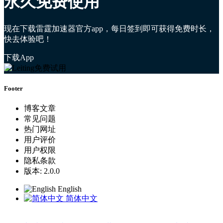
永久免费使用
现在下载雷霆加速器官方app，每日签到即可获得免费时长，
快去体验吧！
下载App
Footer
博客文章
常见问题
热门网址
用户评价
用户权限
隐私条款
版本: 2.0.0
English
简体中文