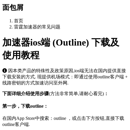
面包屑
首页
雷霆加速器的常见问题
加速器ios端 (Outline) 下载及
使用教程
因本类产品的特殊性及政策原因,ios端无法在国内提供直接
下载安装的方式. 现提供机场模式：即通过使用outline客户端 +
线路密钥的方式加速访问至外网.
下面详细介绍使用步骤
(方法非常简单,请耐心看完)
：
第一步，下载outline：
在国内App Store中搜索：outline ，或点击下方按钮,直接下载
outline客户端.