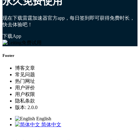
永久免费使用
现在下载雷霆加速器官方app，每日签到即可获得免费时长，
快去体验吧！
下载App
Footer
博客文章
常见问题
热门网址
用户评价
用户权限
隐私条款
版本: 2.0.0
English
简体中文