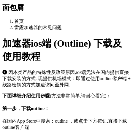
面包屑
首页
雷霆加速器的常见问题
加速器ios端 (Outline) 下载及
使用教程
因本类产品的特殊性及政策原因,ios端无法在国内提供直接
下载安装的方式. 现提供机场模式：即通过使用outline客户端 +
线路密钥的方式加速访问至外网.
下面详细介绍使用步骤
(方法非常简单,请耐心看完)
：
第一步，下载outline：
在国内App Store中搜索：outline ，或点击下方按钮,直接下载
outline客户端.