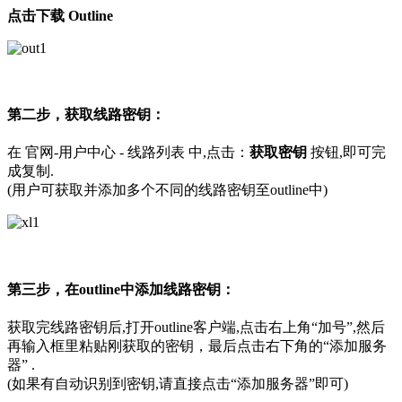
点击下载 Outline
第二步，获取线路密钥：
在 官网-用户中心 - 线路列表 中,点击：
获取密钥
按钮,即可完
成复制.
(用户可获取并添加多个不同的线路密钥至outline中)
第三步，在outline中添加线路密钥：
获取完线路密钥后,打开outline客户端,点击右上角“加号”,然后
再输入框里粘贴刚获取的密钥，最后点击右下角的“添加服务
器” .
(如果有自动识别到密钥,请直接点击“添加服务器”即可)