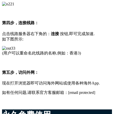
第四步，连接线路：
点击线路服务器右下角的：
连接
按钮,即可完成加速.
如下图所示:
(用户可以重命名此线路的名称,例如：香港3)
第五步，访问外网：
现在打开浏览器即可访问海外网站或使用各种海外App.
如有任何问题,请联系官方客服邮箱：[email protected]