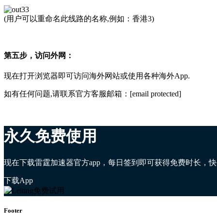
(用户可以重命名此线路的名称,例如：香港3)
第五步，访问外网：
现在打开浏览器即可访问海外网站或使用各种海外App.
如有任何问题,请联系官方客服邮箱：[email protected]
永久免费使用
现在下载雷霆加速器官方app，每日签到即可获得免费时长，
下载App
Footer