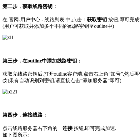
第二步，获取线路密钥：
在 官网-用户中心 - 线路列表 中,点击：
获取密钥
按钮,即可完成
(用户可获取并添加多个不同的线路密钥至outline中)
第三步，在outline中添加线路密钥：
获取完线路密钥后,打开outline客户端,点击右上角“加号”,
(如果有自动识别到密钥,请直接点击“添加服务器”即可)
第四步，连接线路：
点击线路服务器右下角的：
连接
按钮,即可完成加速.
如下图所示: