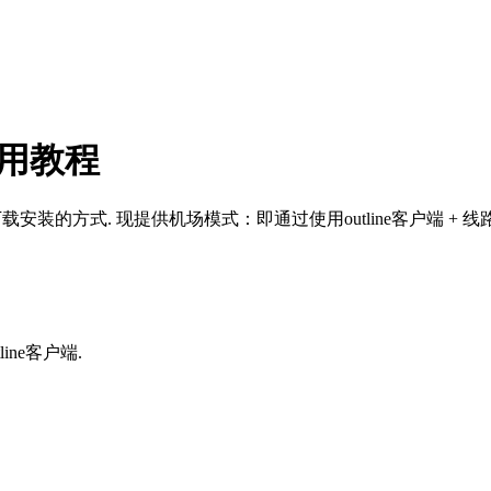
及使用教程
安装的方式. 现提供机场模式：即通过使用outline客户端 + 
ine客户端.