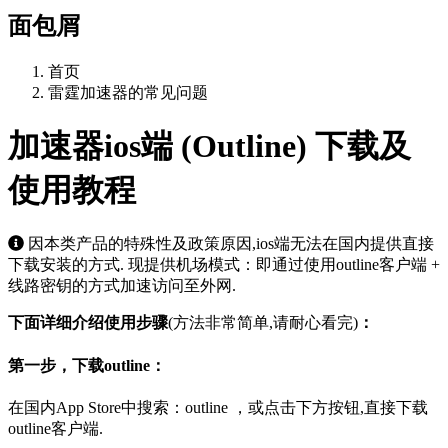
面包屑
首页
雷霆加速器的常见问题
加速器ios端 (Outline) 下载及
使用教程
因本类产品的特殊性及政策原因,ios端无法在国内提供直接
下载安装的方式. 现提供机场模式：即通过使用outline客户端 +
线路密钥的方式加速访问至外网.
下面详细介绍使用步骤
(方法非常简单,请耐心看完)
：
第一步，下载outline：
在国内App Store中搜索：outline ，或点击下方按钮,直接下载
outline客户端.