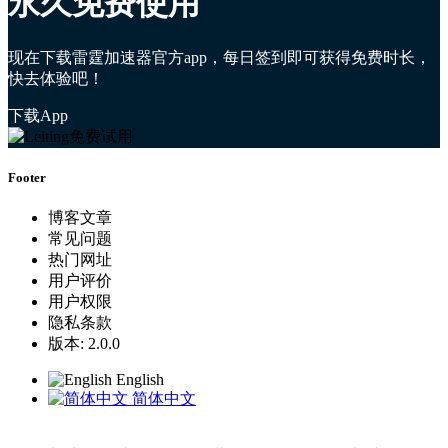
永久免费使用
现在下载雷霆加速器官方app，每日签到即可获得免费时长，
快去体验吧！
下载App
Footer
博客文章
常见问题
热门网址
用户评价
用户权限
隐私条款
版本: 2.0.0
English
简体中文