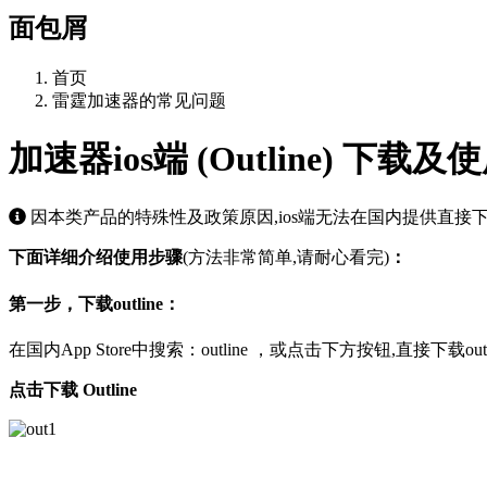
面包屑
首页
雷霆加速器的常见问题
加速器ios端 (Outline) 下载
因本类产品的特殊性及政策原因,ios端无法在国内提供直接下载
下面详细介绍使用步骤
(方法非常简单,请耐心看完)
：
第一步，下载outline：
在国内App Store中搜索：outline ，或点击下方按钮,直接下载outl
点击下载 Outline