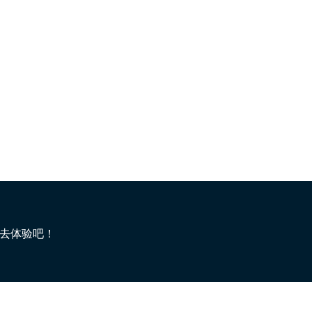
快去体验吧！