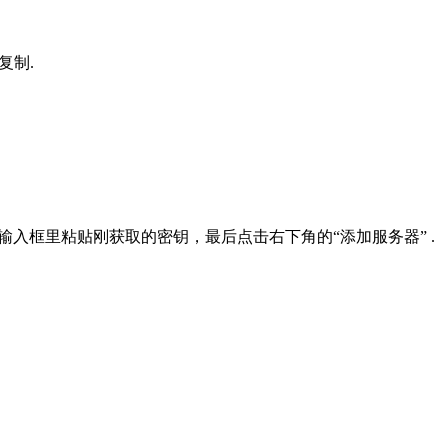
复制.
然后再输入框里粘贴刚获取的密钥，最后点击右下角的“添加服务器” .