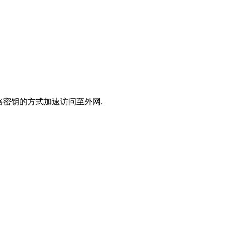
线路密钥的方式加速访问至外网.