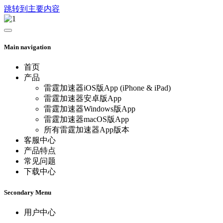
跳转到主要内容
Main navigation
首页
产品
雷霆加速器iOS版App (iPhone & iPad)
雷霆加速器安卓版App
雷霆加速器Windows版App
雷霆加速器macOS版App
所有雷霆加速器App版本
客服中心
产品特点
常见问题
下载中心
Secondary Menu
用户中心