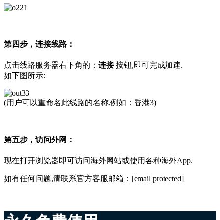
第四步，连接线路：
点击线路服务器右下角的：
连接
按钮,即可完成加速.
如下图所示:
(用户可以重命名此线路的名称,例如：香港3)
第五步，访问外网：
现在打开浏览器即可访问海外网站或使用各种海外App.
如有任何问题,请联系官方客服邮箱：[email protected]