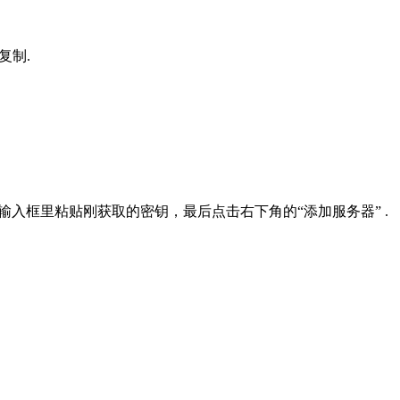
复制.
然后再输入框里粘贴刚获取的密钥，最后点击右下角的“添加服务器” .