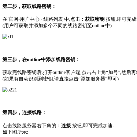
第二步，获取线路密钥：
在 官网-用户中心 - 线路列表 中,点击：
获取密钥
按钮,即可完成
(用户可获取并添加多个不同的线路密钥至outline中)
第三步，在outline中添加线路密钥：
获取完线路密钥后,打开outline客户端,点击右上角“加号”,
(如果有自动识别到密钥,请直接点击“添加服务器”即可)
第四步，连接线路：
点击线路服务器右下角的：
连接
按钮,即可完成加速.
如下图所示: