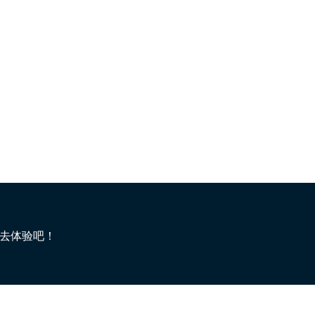
快去体验吧！