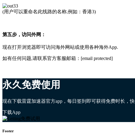
(用户可以重命名此线路的名称,例如：香港3)
第五步，访问外网：
现在打开浏览器即可访问海外网站或使用各种海外App.
如有任何问题,请联系官方客服邮箱：[email protected]
永久免费使用
现在下载雷霆加速器官方app，每日签到即可获得免费时长，
下载App
Footer