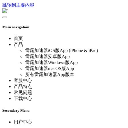
跳转到主要内容
Main navigation
首页
产品
雷霆加速器iOS版App (iPhone & iPad)
雷霆加速器安卓版App
雷霆加速器Windows版App
雷霆加速器macOS版App
所有雷霆加速器App版本
客服中心
产品特点
常见问题
下载中心
Secondary Menu
用户中心