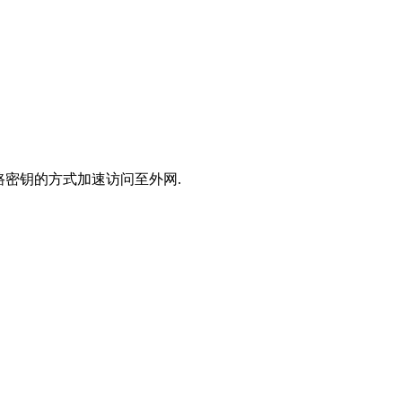
线路密钥的方式加速访问至外网.