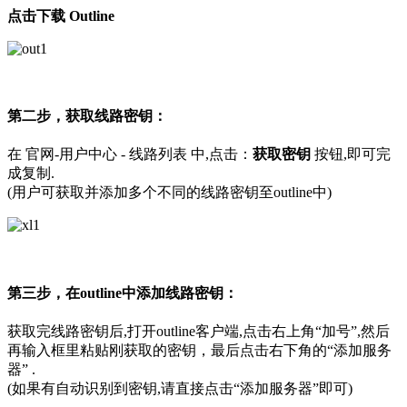
点击下载 Outline
第二步，获取线路密钥：
在 官网-用户中心 - 线路列表 中,点击：
获取密钥
按钮,即可完
成复制.
(用户可获取并添加多个不同的线路密钥至outline中)
第三步，在outline中添加线路密钥：
获取完线路密钥后,打开outline客户端,点击右上角“加号”,然后
再输入框里粘贴刚获取的密钥，最后点击右下角的“添加服务
器” .
(如果有自动识别到密钥,请直接点击“添加服务器”即可)