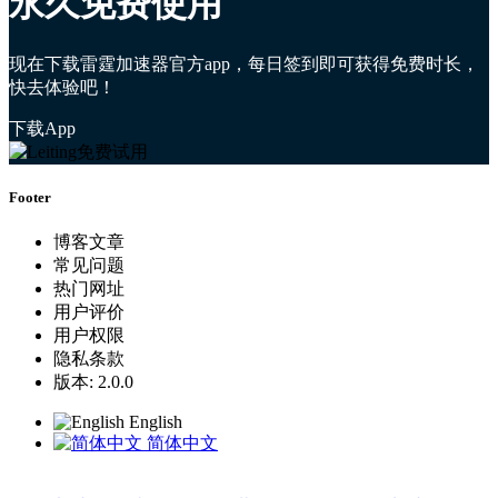
永久免费使用
现在下载雷霆加速器官方app，每日签到即可获得免费时长，
快去体验吧！
下载App
Footer
博客文章
常见问题
热门网址
用户评价
用户权限
隐私条款
版本: 2.0.0
English
简体中文