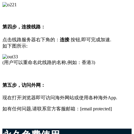
第四步，连接线路：
点击线路服务器右下角的：
连接
按钮,即可完成加速.
如下图所示:
(用户可以重命名此线路的名称,例如：香港3)
第五步，访问外网：
现在打开浏览器即可访问海外网站或使用各种海外App.
如有任何问题,请联系官方客服邮箱：[email protected]