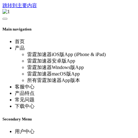
跳转到主要内容
Main navigation
首页
产品
雷霆加速器iOS版App (iPhone & iPad)
雷霆加速器安卓版App
雷霆加速器Windows版App
雷霆加速器macOS版App
所有雷霆加速器App版本
客服中心
产品特点
常见问题
下载中心
Secondary Menu
用户中心