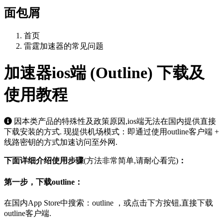
面包屑
首页
雷霆加速器的常见问题
加速器ios端 (Outline) 下载及
使用教程
因本类产品的特殊性及政策原因,ios端无法在国内提供直接
下载安装的方式. 现提供机场模式：即通过使用outline客户端 +
线路密钥的方式加速访问至外网.
下面详细介绍使用步骤
(方法非常简单,请耐心看完)
：
第一步，下载outline：
在国内App Store中搜索：outline ，或点击下方按钮,直接下载
outline客户端.