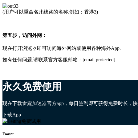
(用户可以重命名此线路的名称,例如：香港3)
第五步，访问外网：
现在打开浏览器即可访问海外网站或使用各种海外App.
如有任何问题,请联系官方客服邮箱：[email protected]
永久免费使用
现在下载雷霆加速器官方app，每日签到即可获得免费时长，
下载App
Footer