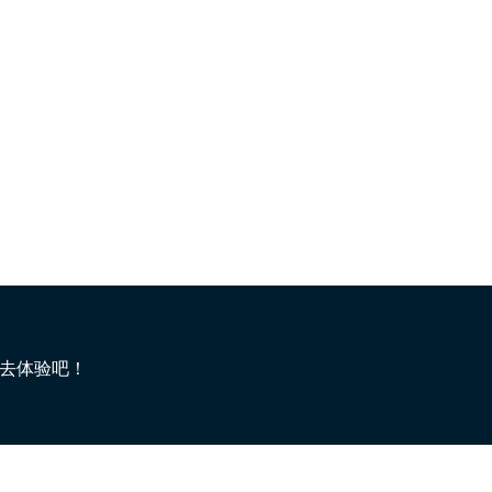
快去体验吧！