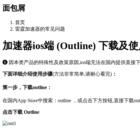
面包屑
首页
雷霆加速器的常见问题
加速器ios端 (Outline) 下载
因本类产品的特殊性及政策原因,ios端无法在国内提供直接下载
下面详细介绍使用步骤
(方法非常简单,请耐心看完)
：
第一步，下载outline：
在国内App Store中搜索：outline ，或点击下方按钮,直接下载outl
点击下载 Outline