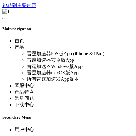
跳转到主要内容
Main navigation
首页
产品
雷霆加速器iOS版App (iPhone & iPad)
雷霆加速器安卓版App
雷霆加速器Windows版App
雷霆加速器macOS版App
所有雷霆加速器App版本
客服中心
产品特点
常见问题
下载中心
Secondary Menu
用户中心