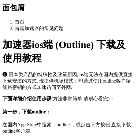
面包屑
首页
雷霆加速器的常见问题
加速器ios端 (Outline) 下载及
使用教程
因本类产品的特殊性及政策原因,ios端无法在国内提供直接
下载安装的方式. 现提供机场模式：即通过使用outline客户端 +
线路密钥的方式加速访问至外网.
下面详细介绍使用步骤
(方法非常简单,请耐心看完)
：
第一步，下载outline：
在国内App Store中搜索：outline ，或点击下方按钮,直接下载
outline客户端.