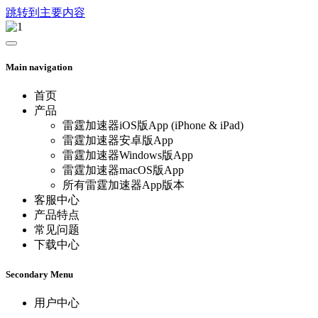
跳转到主要内容
Main navigation
首页
产品
雷霆加速器iOS版App (iPhone & iPad)
雷霆加速器安卓版App
雷霆加速器Windows版App
雷霆加速器macOS版App
所有雷霆加速器App版本
客服中心
产品特点
常见问题
下载中心
Secondary Menu
用户中心