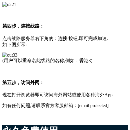
第四步，连接线路：
点击线路服务器右下角的：
连接
按钮,即可完成加速.
如下图所示:
(用户可以重命名此线路的名称,例如：香港3)
第五步，访问外网：
现在打开浏览器即可访问海外网站或使用各种海外App.
如有任何问题,请联系官方客服邮箱：[email protected]