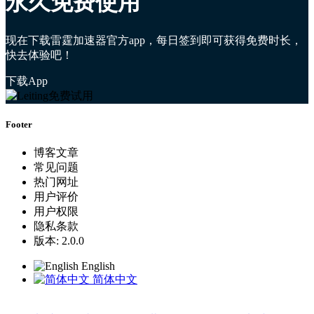
永久免费使用
现在下载雷霆加速器官方app，每日签到即可获得免费时长，
快去体验吧！
下载App
Footer
博客文章
常见问题
热门网址
用户评价
用户权限
隐私条款
版本: 2.0.0
English
简体中文