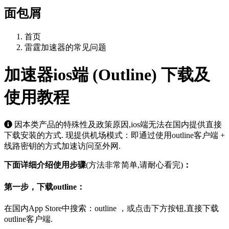
面包屑
首页
雷霆加速器的常见问题
加速器ios端 (Outline) 下载及
使用教程
因本类产品的特殊性及政策原因,ios端无法在国内提供直接
下载安装的方式. 现提供机场模式：即通过使用outline客户端 +
线路密钥的方式加速访问至外网.
下面详细介绍使用步骤
(方法非常简单,请耐心看完)
：
第一步，下载outline：
在国内App Store中搜索：outline ，或点击下方按钮,直接下载
outline客户端.