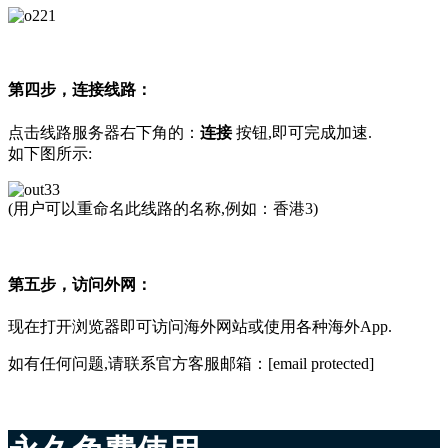
第四步，连接线路：
点击线路服务器右下角的：
连接
按钮,即可完成加速.
如下图所示:
(用户可以重命名此线路的名称,例如：香港3)
第五步，访问外网：
现在打开浏览器即可访问海外网站或使用各种海外App.
如有任何问题,请联系官方客服邮箱：[email protected]